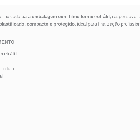
l indicada para
embalagem com filme termorretrátil
, responsável p
lastificado, compacto e protegido
, ideal para finalização profiss
MENTO
rretrátil
produto
al