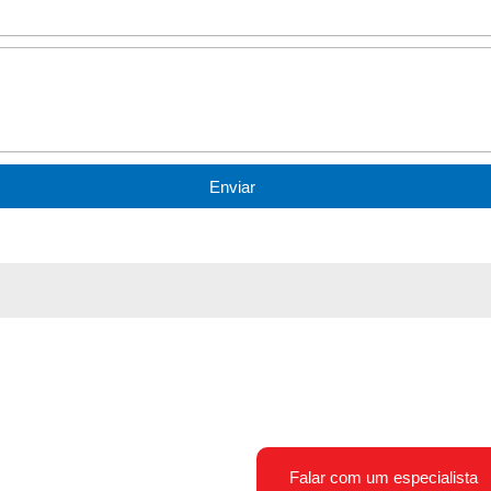
Enviar
o
Clique no botão e entre em
dúvidas ou solicitar um or
mesmo!
Falar com um especialista