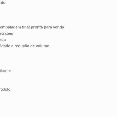
nto
embalagem final pronta para venda
etráteis
nua
vidade e redução de volume
iforme
roduto