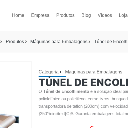
Home
Empresa
Produtos
Blog
Vídeos
Loja
Produtos
Máquinas para Embalagens
Túnel de Encolh
Categoria
Máquinas para Embalagens
TÚNEL DE ENCO
O
Túnel de Encolhimento
é a solução ideal pa
poliolefínico ou polietileno, como livros, brinque
transportadora de teflon (200cm) com velocidade
}250^\circ\text{C}$. Garanta embalagens totalmen