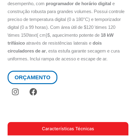
desempenho, com
programador de horário digital
e
construção robusta para grandes volumes. Possui controle
preciso de temperatura digital (0 a 180°C) e temporizador
digital (0 a 99 horas). Com área útil de $120 \times 120
\times 150\text{ cm}$, aquecimento potente de
18 kW
trifásico
através de resistências laterais e
dois
circuladores de ar
, esta estufa garante secagem e cura
uniformes. Inclui rampa de acesso e escape de ar.
ORÇAMENTO
I
F
n
a
s
c
t
e
a
b
g
o
Características Técnicas
r
o