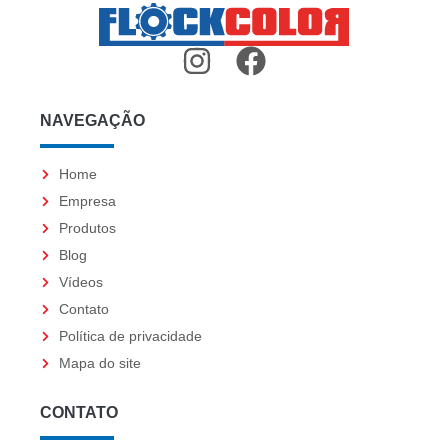
I
F
n
a
s
c
NAVEGAÇÃO
t
e
a
b
Home
g
o
Empresa
Produtos
r
o
Blog
a
k
Vídeos
m
Contato
Política de privacidade
Mapa do site
CONTATO