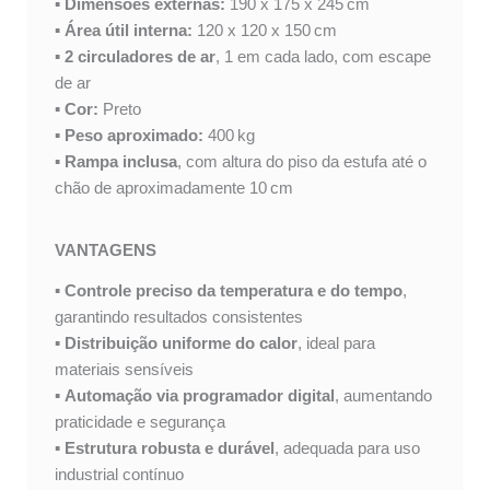
▪
Dimensões externas:
190 x 175 x 245 cm
▪
Área útil interna:
120 x 120 x 150 cm
▪
2 circuladores de ar
, 1 em cada lado, com escape
de ar
▪
Cor:
Preto
▪
Peso aproximado:
400 kg
▪
Rampa inclusa
, com altura do piso da estufa até o
chão de aproximadamente 10 cm
VANTAGENS
▪
Controle preciso da temperatura e do tempo
,
garantindo resultados consistentes
▪
Distribuição uniforme do calor
, ideal para
materiais sensíveis
▪
Automação via programador digital
, aumentando
praticidade e segurança
▪
Estrutura robusta e durável
, adequada para uso
industrial contínuo