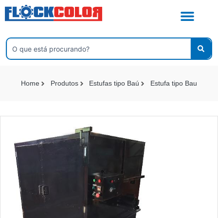
Ir
para
o
conteúdo
Pesquisar
...
Home
Produtos
Estufas tipo Baú
Estufa tipo Bau