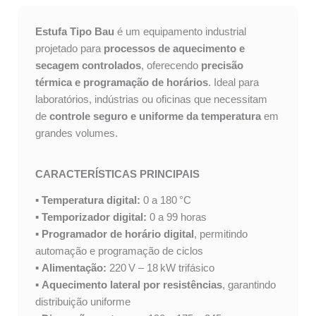
a
k
m
Estufa Tipo Bau
é um equipamento industrial
projetado para
processos de aquecimento e
secagem controlados
, oferecendo
precisão
térmica e programação de horários
. Ideal para
laboratórios, indústrias ou oficinas que necessitam
de
controle seguro e uniforme da temperatura
em
grandes volumes.
CARACTERÍSTICAS PRINCIPAIS
▪
Temperatura digital:
0 a 180 °C
▪
Temporizador digital:
0 a 99 horas
▪
Programador de horário digital
, permitindo
automação e programação de ciclos
▪
Alimentação:
220 V – 18 kW trifásico
▪
Aquecimento lateral por resistências
, garantindo
distribuição uniforme