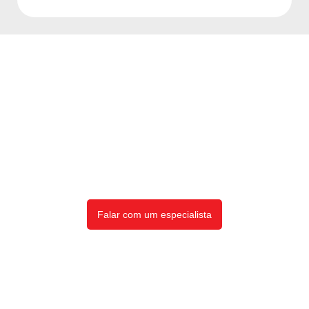
Entre em contato
conosco agora
mesmo!
Clique no botão e entre em contato para tirar
dúvidas ou solicitar um orçamento.
Falar com um especialista