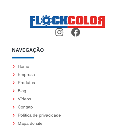
I
F
n
a
s
c
NAVEGAÇÃO
t
e
a
b
Home
g
o
Empresa
Produtos
r
o
Blog
a
k
Vídeos
m
Contato
Política de privacidade
Mapa do site