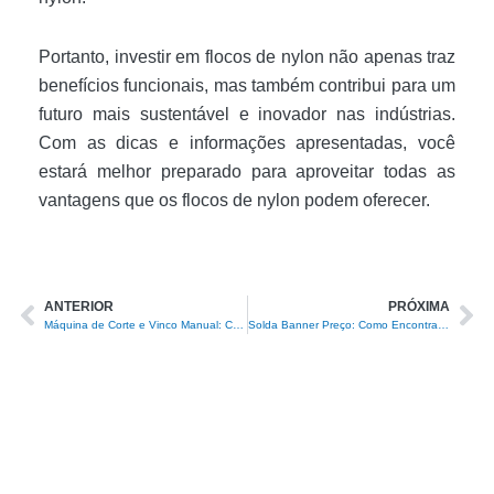
Portanto, investir em flocos de nylon não apenas traz
benefícios funcionais, mas também contribui para um
futuro mais sustentável e inovador nas indústrias.
Com as dicas e informações apresentadas, você
estará melhor preparado para aproveitar todas as
vantagens que os flocos de nylon podem oferecer.
ANTERIOR
PRÓXIMA
Prev
Ne
Máquina de Corte e Vinco Manual: Como Escolher a Ideal para Seus Projetos
Solda Banner Preço: Como Encontrar as Melhores Ofertas e Garantir Qualidade