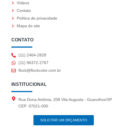
Vídeos
m
Contato
Política de privacidade
Mapa do site
CONTATO
(11) 2464-2828
(11) 96372-2767
flock@flockcolor.com.br
INSTITUCIONAL
Rua Dona Antônia, 208 Vila Augusta - Guarulhos/SP
CEP: 07021-000
SOLICITAR UM ORÇAMENTO