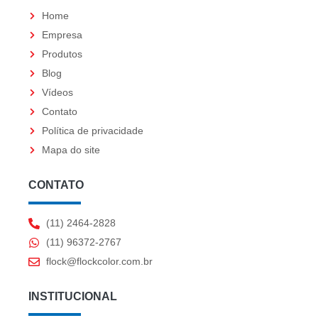
a
b
Home
g
o
Empresa
Produtos
r
o
Blog
a
k
Vídeos
m
Contato
Política de privacidade
Mapa do site
CONTATO
(11) 2464-2828
(11) 96372-2767
flock@flockcolor.com.br
INSTITUCIONAL