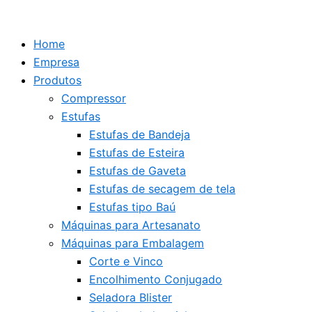
Pesquisar
Pesquisar
Ir
...
...
para
Home
o
Empresa
conteúdo
Produtos
Compressor
Estufas
Estufas de Bandeja
Estufas de Esteira
Estufas de Gaveta
Estufas de secagem de tela
Estufas tipo Baú
Máquinas para Artesanato
Máquinas para Embalagem
Corte e Vinco
Encolhimento Conjugado
Seladora Blister