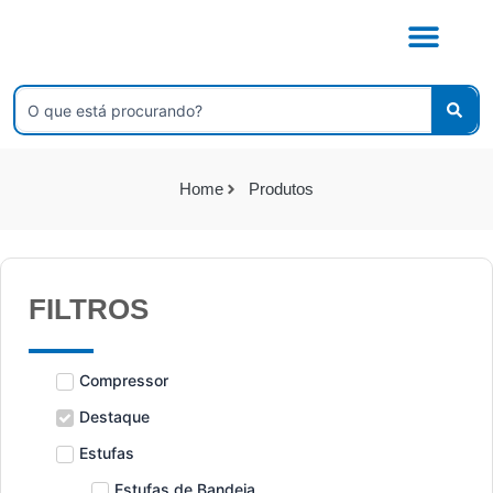
Ir
para
o
conteúdo
Pesquisar
...
Home
Produtos
FILTROS
Compressor
Destaque
Estufas
Estufas de Bandeja