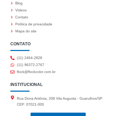
Blog
a
k
Vídeos
m
Contato
Política de privacidade
Mapa do site
CONTATO
(11) 2464-2828
(11) 96372-2767
flock@flockcolor.com.br
INSTITUCIONAL
Rua Dona Antônia, 208 Vila Augusta - Guarulhos/SP
CEP: 07021-000