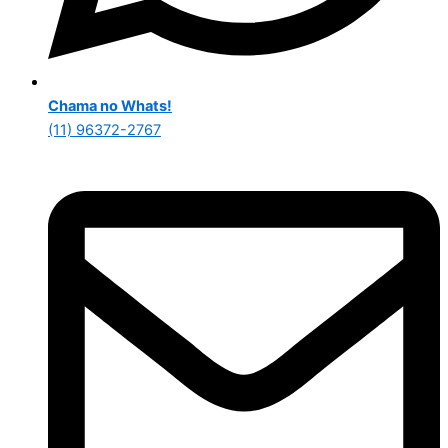
Chama no Whats!
(11) 96372-2767